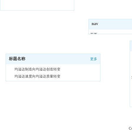
nav
首页
关于我们
均溢达（惠州）弹性制品有限公司
产品展示
解决方案
标题名称
更多
新闻中心
均溢达制造向均溢达创造转变
厂房实景
均溢达速度向均溢达质量转变
联系我们
均溢达质量向均溢达品牌转变
C